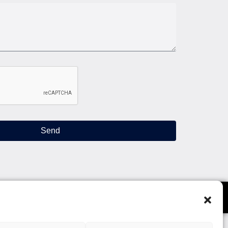
Send
al information
Privacy policy